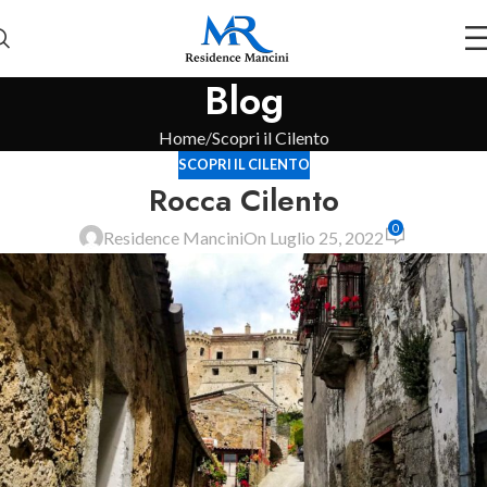
Blog
Home
Scopri il Cilento
SCOPRI IL CILENTO
Rocca Cilento
0
Residence Mancini
On Luglio 25, 2022