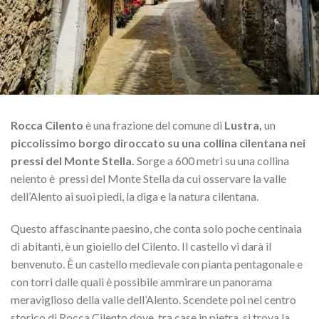
Rocca Cilento
è una frazione del comune di
Lustra,
un
piccolissimo borgo diroccato su una collina cilentana nei
pressi del Monte Stella.
Sorge a 600 metri su una collina
neiento è pressi del Monte Stella da cui osservare la valle
dell’Alento ai suoi piedi, la diga e la natura cilentana.
Questo affascinante paesino, che conta solo poche centinaia
di abitanti, è un gioiello del Cilento. Il castello vi darà il
benvenuto. È un castello medievale con pianta pentagonale e
con torri dalle quali è possibile ammirare un panorama
meraviglioso della valle dell’Alento. Scendete poi nel centro
storico di Rocca Cilento dove, tra case in pietra, si trova la